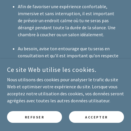
Afin de favoriser une expérience confortable,
immersive et sans interruption, il est important
de prévoir un endroit calme où tu ne seras pas
dérangé pendant toute la durée de la séance. Une
chambre à coucher ou un salon idéalement.
Au besoin, avise ton entourage que tu seras en
consultation et qu'il est important qu'on respecte
ta tranquillité.
Ce site Web utilise les cookies.
Si tu suspectes une potentielle visite, tu peux
Nous utilisons des cookies pour analyser le trafic du site
simplement fixer une note bien visible à la porte,
Web et optimiser votre expérience du site. Lorsque vous
du genre :
«Prière de ne pas frapper ou sonner, je suis
acceptez notre utilisation des cookies, vos données seront
en consultation privée jusqu'à Xh00. Merci de
agrégées avec toutes les autres données utilisateur.
respecter le silence des lieux !»
REFUSER
ACCEPTER
Si des travaux bruyants sont prévus dans ton
immeuble le jour de ta séance, il serrait judicieux